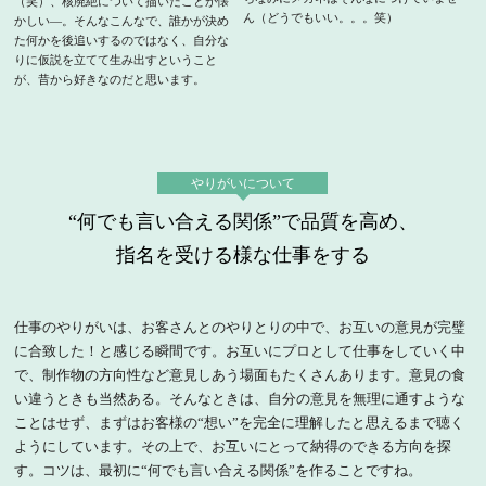
（笑）、核廃絶について描いたことが懐
ん（どうでもいい。。。笑）
かしい―。そんなこんなで、誰かが決め
た何かを後追いするのではなく、自分な
りに仮説を立てて生み出すということ
が、昔から好きなのだと思います。
やりがいについて
“何でも言い合える関係”で品質を高め、
指名を受ける様な仕事をする
仕事のやりがいは、お客さんとのやりとりの中で、お互いの意見が完璧
に合致した！と感じる瞬間です。お互いにプロとして仕事をしていく中
で、制作物の方向性など意見しあう場面もたくさんあります。意見の食
い違うときも当然ある。そんなときは、自分の意見を無理に通すような
ことはせず、まずはお客様の“想い”を完全に理解したと思えるまで聴く
ようにしています。その上で、お互いにとって納得のできる方向を探
す。コツは、最初に“何でも言い合える関係”を作ることですね。