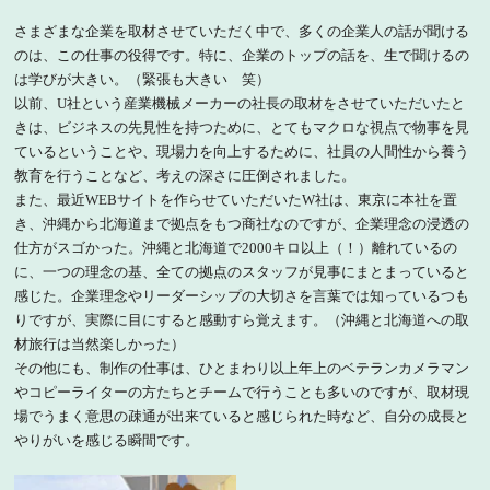
さまざまな企業を取材させていただく中で、多くの企業人の話が聞ける
のは、この仕事の役得です。特に、企業のトップの話を、生で聞けるの
は学びが大きい。（緊張も大きい 笑）
以前、U社という産業機械メーカーの社長の取材をさせていただいたと
きは、ビジネスの先見性を持つために、とてもマクロな視点で物事を見
ているということや、現場力を向上するために、社員の人間性から養う
教育を行うことなど、考えの深さに圧倒されました。
また、最近WEBサイトを作らせていただいたW社は、東京に本社を置
き、沖縄から北海道まで拠点をもつ商社なのですが、企業理念の浸透の
仕方がスゴかった。沖縄と北海道で2000キロ以上（！）離れているの
に、一つの理念の基、全ての拠点のスタッフが見事にまとまっていると
感じた。企業理念やリーダーシップの大切さを言葉では知っているつも
りですが、実際に目にすると感動すら覚えます。（沖縄と北海道への取
材旅行は当然楽しかった）
その他にも、制作の仕事は、ひとまわり以上年上のベテランカメラマン
やコピーライターの方たちとチームで行うことも多いのですが、取材現
場でうまく意思の疎通が出来ていると感じられた時など、自分の成長と
やりがいを感じる瞬間です。