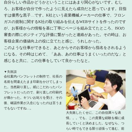
自分らしい作品かどうかということにはあまり関心がないです。むし
ろ、お客様が自分で作ったように見えたら成功だと思っています。目指
すは優秀な黒子…です。K社という産業機械メーカーの仕事で、フロン
ガスの規制に関するK社の取り組みを伝えるWEBサイトを作ったのです
が、お客様からの情報を基に丁寧にページを組み立てたところ、ISOの
審査の際にポジティブな評価に繋がったと連絡があった。その時は、お
客様企業の価値向上の役に立てたと感じ、うれしかった。
このような仕事ができると、あとからそのお客様から指名をされるよう
になる。その時はじめて、「ああ、あの仕事はうまくいったのだな」と
感じると共に、この仕事をしていて良かったなと。
▼失敗談
会社案内パンフレットの制作で、社長の
名前を間違えたまま印刷をかけてしまっ
た。当然刷り直し。紙にこだわったパン
フレットだったので、刷り直しの印刷代
が痛かった。キツいお叱りを受け、その
後、確認作業が入念になったのは言うま
でもないですね…。
大失敗したくせに、この自信満々な表
情。。。でも、この貴重な経験を糧に成
長していくと決めました。なぜなら、つ
らい時でもできる限り頑張って進む、前