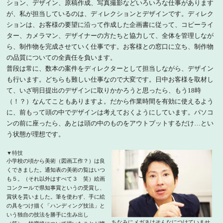
ション、デザイン、原稿作成、写真撮影などいろいろな仕事があります
が、私が担当しているのは、ディレクションとデザインです。ディレク
ションは、お客様の要望に沿って作成した企画書に従って、コピーライ
ター、カメラマン、デザイナーの方たちと協力して、全体を管理しなが
ら、制作物を完成させていく仕事です。お客様との窓口に立ち、制作物
の品質についての全責任を負います。
普段は常に、数本の案件をディレクターとして担当しながら、デザイン
も行います。どちらも難しい仕事なので大変です。日中お客様を取材し
て、いざ明日提出のデザインに取りかかろうと思ったら、もう18時
（！？）なんてこともありますよ。だから作業時間を有効に使えるよう
に、前もって頭の中でデザインは考えておくようにしています。パソコ
ンの前に座ったら、あとは頭の中のものをアウトプットするだけ…とい
う状態が理想です。
▼特技
小学校の頃から美術（図画工作？）は良
くできました。通知表の美術の覧はいつ
も５。（それ以外はすべて３ 笑）絵画
コンクールで県知事賞というの受賞し、
賞状を貰いました。筆を使わず、手に絵
の具をつけ描く「ハンディング技法」と
いう独自の技法を勝手に生み出し
ちなみにメガネはそんなにつけていませ