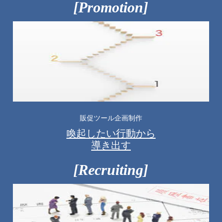
[Promotion]
販促ツール企画制作
喚起したい行動から
導き出す
[Recruiting]