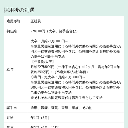
採用後の処遇
雇用形態
正社員
初任給
228,000円（大卒、諸手当含む）
大卒：月給22万8000円～
※裁量労働制適用による時間外労働45時間分の職務手当5万
円と一律交通費7000円を含む、45時間を超える時間外労働
の場合は別途手当支給
【年収例/大卒】
月給22万8000円（一律手当含む）×12ヶ月＋賞与年2回＝年
給与
収約350万円！（25歳大卒/入社3年目）
◇専門・短大卒：月給20万8000円～
※裁量労働制適用による時間外労働45時間分の職務手当4万
3000円と一律交通費7000円を含む、45時間を超える時間外
労働の場合は別途手当支給
※それぞれの固定残業代は職務手当として支給
諸手当
通勤、職能、褒賞、業績、家族、その他
昇給
年1回（8月）
賞与
年2回（6月、12月）