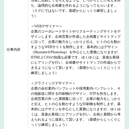
当者に信頼してもらえるような、しっかりとした考えを持
ち、論理的な企画書を作れるようになってもらいます。
（スグにではないです。基礎からじっくり練習しましょ
う）
＜WEBデザイナー＞
企業のコーポレートサイトやリクルーティングサイトをデ
ザインします。企画営業が作成した企画書とサイトマップ
に沿って、企業の魅力をしっかりと伝え、ヒトの心を動か
すようなWEBサイトを制作します。基本的にはデザイン
仕事内容
（IllustratorやPhotoshop）を中心とした業務になりますが、
HTMLとCSSの知識も必要です。ゆくゆくは、直接お客様
にヒアリングを行い、企画書やサイトマップの作成からで
きるようになって貰います。（基礎からじっくりじっくり
練習しましょう）
＜グラフィックデザイナー＞
企業の会社案内パンフレットや採用案内パンフレット、そ
の他販促に関する印刷物のデザイン、DTPを担当します。
企画営業の作った展開案に沿って、企業の魅力をしっかり
と伝え、ヒトの心を動かすような印刷物を制作します。基
本的にはデザインを中心とした業務になりますが、ゆくゆ
くは、直接お客様にヒアリングを行い、企画と展開から考
えられるように成長して貰います。（基礎からじっくりじ
っくり練習しましょう）