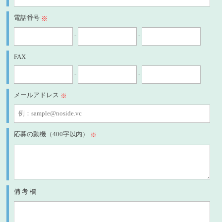
電話番号
※
-
-
FAX
-
-
メールアドレス
※
応募の動機（400字以内）
※
備 考 欄