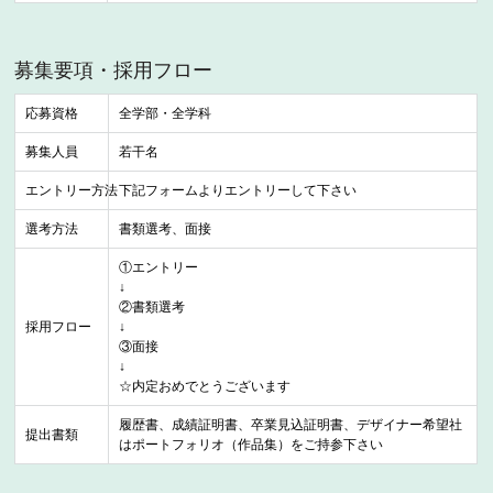
募集要項・採用フロー
応募資格
全学部・全学科
募集人員
若干名
エントリー方法
下記フォームよりエントリーして下さい
選考方法
書類選考、面接
①エントリー
↓
②書類選考
採用フロー
↓
③面接
↓
☆内定おめでとうございます
履歴書、成績証明書、卒業見込証明書、デザイナー希望社
提出書類
はポートフォリオ（作品集）をご持参下さい